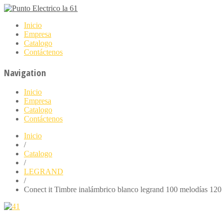
Inicio
Empresa
Catalogo
Contáctenos
Navigation
Inicio
Empresa
Catalogo
Contáctenos
Inicio
/
Catalogo
/
LEGRAND
/
Conect it Timbre inalámbrico blanco legrand 100 melodías 120