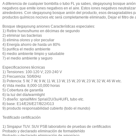
A diferencia de cualquier bombilla o tubo FL ya sabes, stegayoung bosque anión
negativos que emite iones negativos en el aire. Estos iones negativos neutraliza
alrededores. Con stegayoung bosque anión del producto, esos desagradables part
productos químicos nocivos etc será completamente eliminado, Dejar el filtro de a
Bosque stegayoung aniones Características especiales:
1) Retire humos/humo en décimas de segundo
2) eliminar las bacterias
3) elimina olores y olor peculiar
4) Energía ahorro de hasta un 80%
5) purifica el medio ambiente
6) medio ambiente limpio y saludable
7) el medio ambiente y seguro
Especificaciones técnicas
1) Tensiones: 100-120 V; 220-240 V
2) Frecuencia: 50/60Hz
3) Potencia: 5 W, 7 W, 9 W, 11 W, 13 W, 15 W, 20 W, 23 W, 32 W, 46 W etc.
4) Vida media: 8,000-10,000 horas
5) Cobertura de garantía
6) la luz del día/warmlight
7) diseño: sprial/Mini Sprial/2U/3u/4U/FL tubo etc.
8) base: E14/E26/E27/B22/G13
9) producto responsabilidad cubierto (todo el mundo)
Testificado certificación
1) Singapur TUV. SUV PSB laboratorio de pruebas de certificados
Probado y declarado eliminación de formaldehído
Probado y declarado eliminación de amoníaco